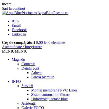
Încarc...
Sari la conținut
AquaBluePiscine.ro
RSS
Email
Facebook
LinkedIn
Coș de cumpărături
0,00
lei
0 elemente
Autentificare
/
Înregistrare
MENIU
MENIU
Magazin
Comenzi
Detalii cont
Adrese
Parolă pierdută
INFO
Servicii
Montaj membrană PVC Liner
Sistem automat de filtrare
Hidroizolații terase bloc
Asistență
Galerie FOTO