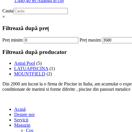
1.440,40
lei
Adaugă în coș
Cauta
×
Filtrează după preț
Preț minim
Preț maxim
Filtrează după producator
Astral Pool
(5)
LATUAPISCINA
(1)
MOUNTFIELD
(2)
Din 2000 am lucrat la o firma de Piscine in Italia, am acumulat o experi
conditionate de marimi si forme diferite , piscine din panouri metalic
Acasă
Despre noi
Servicii
Magazin
Coș