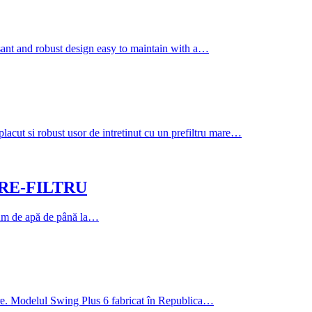
d robust design easy to maintain with a…
 robust usor de intretinut cu un prefiltru mare…
Ă PRE-FILTRU
lum de apă de până la…
iere. Modelul Swing Plus 6 fabricat în Republica…