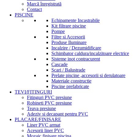
Marcă înregistrată
Contact
PISCINE
Echipamente Incastrabile
Kit filtrare piscine
Pompe
Filtre si Accesorii
Produse Iluminare
Incalzire / Dezumidificare
Schimbator caldura/incalzitoare electrice
Sisteme inot contracurent
Cascade
Scari / Balustrade
Prelate piscine ,accesorii si derulatoare
Materiale constructie
Piscine prefabricate
TEVI/FITINGURI
Fitinguri PVC presiune
Robineti PVC presiune
Teava presiune
Adeziv si decapant pentru PVC
PLACARE/FINISARE
Liner PVC armat
Acesorii liner PVC
Mozaic finisare piscina