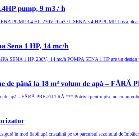
3.4HP pump, 9 m3 / h
 3.4 HP, 230V, 9 m3 / h SENA 3.4 HP PUMP has a pleasant an
pa Sena 1 HP, 14 mc/h
 1 HP, 230V, 14 mc/h POMPA SENA 1 HP are un design placut si
iscine de până la 18 m³ volum de apă – FĂR
volum de apă – FĂRĂ PRE-FILTRĂ *** Potrivit pentru piscine cu un vo
orizator
 asigură în mod fiabil apă cristalină pe tot parcursul sezonului de îmbă