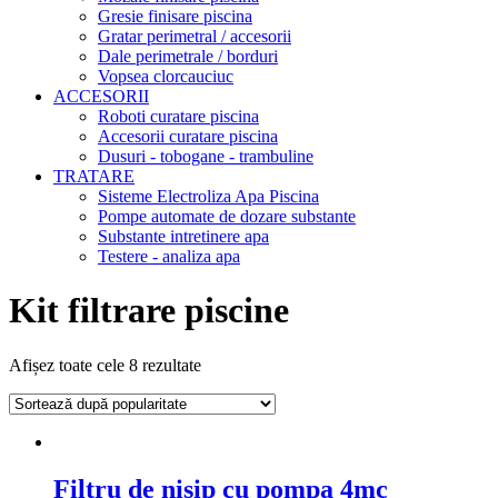
Gresie finisare piscina
Gratar perimetral / accesorii
Dale perimetrale / borduri
Vopsea clorcauciuc
ACCESORII
Roboti curatare piscina
Accesorii curatare piscina
Dusuri - tobogane - trambuline
TRATARE
Sisteme Electroliza Apa Piscina
Pompe automate de dozare substante
Substante intretinere apa
Testere - analiza apa
Kit filtrare piscine
Afișez toate cele 8 rezultate
Filtru de nisip cu pompa 4mc