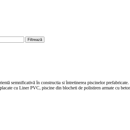
Filtrează
entă semnificativă în constructia si întretinerea piscinelor prefabricate.
e placate cu Liner PVC, piscine din blocheti de polistiren armate cu bet