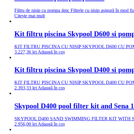
Filtru de nisip cu pompa 4mc Filtrele cu nisip asigură în mod f
Citește mai mult
Kit filtru piscina Skypool D600 si pom
KIT FILTRU PISCINA CU NISIP SKYPOOL D600 CU POMPA SENA
3.227,36
lei
Adaugă în coș
Kit filtru piscina Skypool D400 si pom
KIT FILTRU PISCINA CU NISIP SKYPOOL D400 CU POMPA SENA
2.393,33
lei
Adaugă în coș
Skypool D400 pool filter kit and Sena 
SKYPOOL D400 SAND SWIMMING FILTER KIT WITH SENA 1.2 
2.956,00
lei
Adaugă în coș