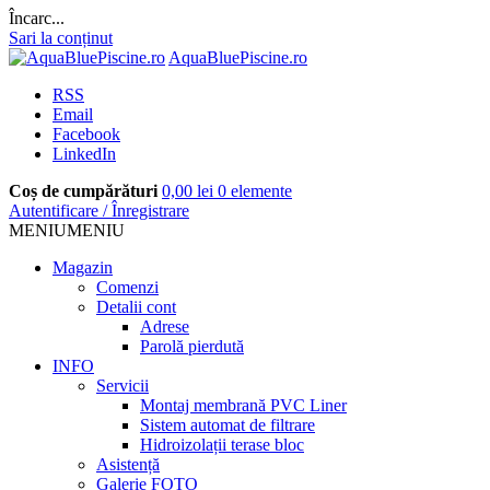
Încarc...
Sari la conținut
AquaBluePiscine.ro
RSS
Email
Facebook
LinkedIn
Coș de cumpărături
0,00
lei
0 elemente
Autentificare
/
Înregistrare
MENIU
MENIU
Magazin
Comenzi
Detalii cont
Adrese
Parolă pierdută
INFO
Servicii
Montaj membrană PVC Liner
Sistem automat de filtrare
Hidroizolații terase bloc
Asistență
Galerie FOTO