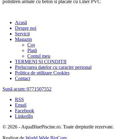
polistiren armate cu beton si placate cu Liner PVC
Acasă
Despre noi
Servicii
Magazin
Coș
Plată
Contul meu
TERMENI SI CONDITII
Prelucrarea datelor cu caracter personal
Politica de utilizare Cookies
Contact
Sună acum:
0771507552
RSS
Email
Facebook
LinkedIn
© 2026 - AquaBluePiscine.ro. Toate drepturile rezervate.
Realizat de
World Wide BizCom