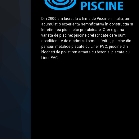
neplastificat
(PVC-
(PVC-
U).
U).
Dimensiuni:
Din 2000 am lucrat la o firma de Piscine in Italia, am
Dimensiuni:
Toate
acumulat o experientă semnificativă în constructia si
Toate
marimile
întretinerea piscinelor prefabricate. Ofer o gama
marimile
in
variata de piscine: piscine prefabricate care sunt
conditionate de marimi si forme diferite , piscine din
in
conformitat
panouri metalice placate cu Liner PVC, piscine din
conformitate
cu
blocheti de polistiren armate cu beton si placate cu
cu
EN
Liner PVC
EN
1452.
1452.
Conditii
Conditii
de
de
lucru:
lucru:
–
–
Fitinguri
Fitinguri
unite
unite…
prin…