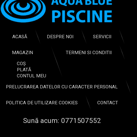
aditivi
ajustați
și
lungimea
impurități. Cu
optimă
ajutorul
în
unui
intervalul
dispozitiv
1,8
ACASĂ
DESPRE NOI
SERVICII
e
special
–
pentru
3,6
MAGAZIN
TERMENI SI CONDITII
piscină,
m,
așa-
ceea
COȘ
numitul
ce
PLATĂ
salinator,
face
CONTUL MEU
clorul
munca
PRELUCRAREA DATELOR CU CARACTER PERSONAL
natural
dvs.
este
mai
produs
eficientă
POLITICA DE UTILIZARE COOKIES
CONTACT
din…
și…
Sună acum:
0771507552