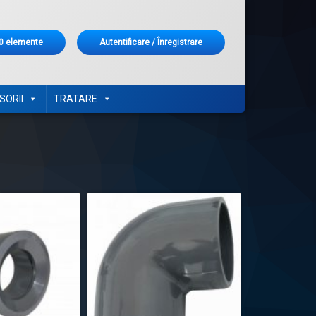
rături
0 elemente
Autentificare
/
Înregistrare
us în coș.
SORII
TRATARE