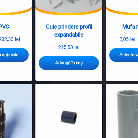
 PVC
Cuie prindere profil
Mufa 
expandabile
232,30
lei
2,05
lei
REDUCTIE
215,53
lei
PVC
Cuie
 opțiunile
Selecteaz
i
Caracteristi
prindere
Adaugă în coș
tehnice
profil expandabile.
pentru
Sunt
fitinguri
esentiale
PVC-
in
U
fixarea
Material:
profilelor.
Policlorura
Sunt
de
din
vinil
aluminiu;
neplastifica
Pretul
(PVC-
este
U).
pe