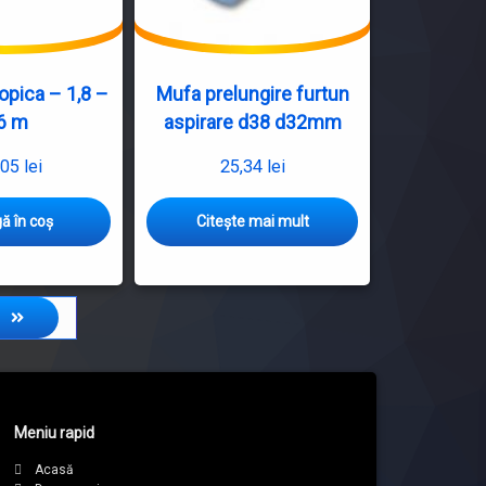
destinat
fixarii
linerului
t
la
opica – 1,8 –
Mufa prelungire furtun
bazinele
,6 m
aspirare d38 d32mm
noi
:
sau
,05
lei
25,34
lei
renovate.
Mufa
Dimensiuni
prelungire
–
ă în coș
Citește mai mult
furtun
te
50
aspirare
x
d38
20mm
d32mm
Se
Mufa
vinde
imbinare
la…
furtun
aspirare.
Conectare
usoara,
Meniu rapid
doar
Acasă
prin