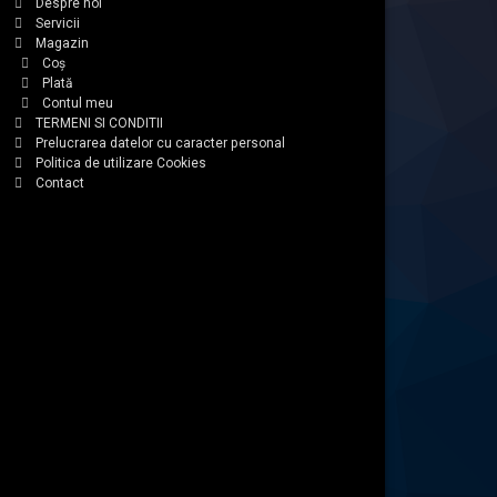
Despre noi
impingerea
Servicii
furtunului
Magazin
pe
Coș
Plată
mufa.
Contul meu
TERMENI SI CONDITII
Prelucrarea datelor cu caracter personal
Politica de utilizare Cookies
Contact