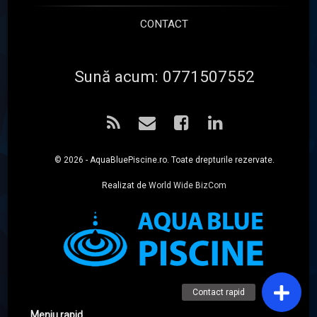
CONTACT
Sună acum:
0771507552
RSS
Email
Facebook
LinkedIn
© 2026 - AquaBluePiscine.ro. Toate drepturile rezervate.
Realizat de
World Wide BizCom
Meniu rapid