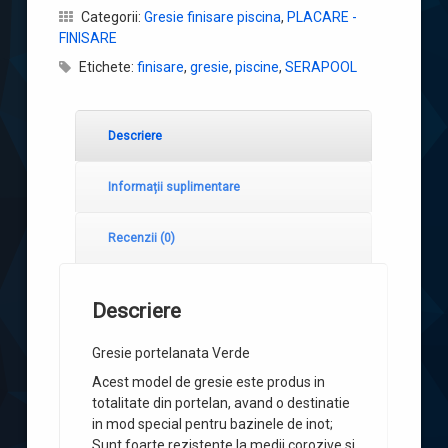
Categorii:
Gresie finisare piscina
,
PLACARE -
FINISARE
Etichete:
finisare
,
gresie
,
piscine
,
SERAPOOL
Descriere
Informații suplimentare
Recenzii (0)
Descriere
Gresie portelanata Verde
Acest model de gresie este produs in
totalitate din portelan, avand o destinatie
in mod special pentru bazinele de inot;
Sunt foarte rezistente la medii corozive si