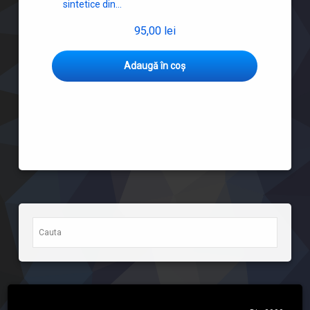
sintetice din…
95,00
lei
Adaugă în coș