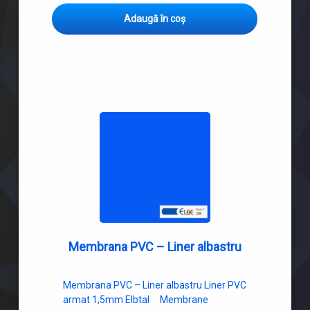
Adaugă în coș
Membrana PVC – Liner albastru
Membrana PVC – Liner albastru Liner PVC
armat 1,5mm Elbtal Membrane